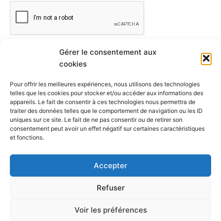
Gérer le consentement aux
cookies
Pour offrir les meilleures expériences, nous utilisons des technologies
telles que les cookies pour stocker et/ou accéder aux informations des
appareils. Le fait de consentir à ces technologies nous permettra de
traiter des données telles que le comportement de navigation ou les ID
uniques sur ce site. Le fait de ne pas consentir ou de retirer son
consentement peut avoir un effet négatif sur certaines caractéristiques
et fonctions.
Tous droits réservés © 2026 AbacaDanse | Fièrement
propulsé par
toulouseweb.com
Accepter
Politique de confidentialité
Refuser
Politique de cookies (UE)
Conditions générales
Voir les préférences
Mentions légales