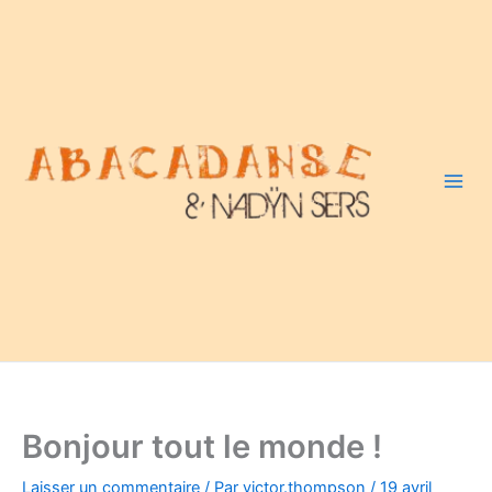
Aller
A
au
b
contenu
a
c
a
D
a
n
s
e
Bonjour tout le monde !
Laisser un commentaire
/ Par
victor.thompson
/
19 avril