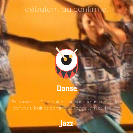
débutant au confirmé.
Danse
Découvrez la Danse Africaine sur percussions et les
danses urbaines comme la ReggaJam et l’HipHop
Jazz