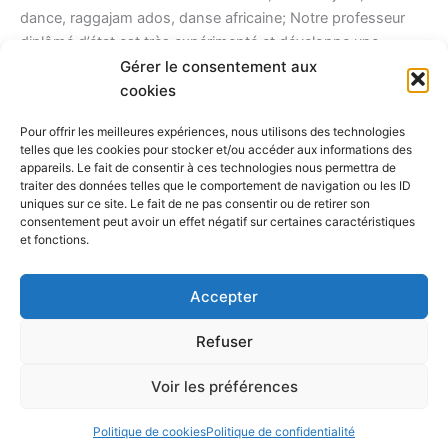
dance, raggajam ados, danse africaine; Notre professeur
diplômé d’état est très expérimenté et développe une
Gérer le consentement aux
pédagogie bienveillante. Réservez votre séance d’essai
cookies
offerte 06 06 69 27 83
Pour offrir les meilleures expériences, nous utilisons des technologies
Lire la suite »
telles que les cookies pour stocker et/ou accéder aux informations des
appareils. Le fait de consentir à ces technologies nous permettra de
traiter des données telles que le comportement de navigation ou les ID
uniques sur ce site. Le fait de ne pas consentir ou de retirer son
consentement peut avoir un effet négatif sur certaines caractéristiques
et fonctions.
Tous droits réservés © 2026 AbacaDanse | Fièrement
propulsé par
toulouseweb.com
Accepter
Politique de confidentialité
Refuser
Politique de cookies (UE)
Conditions générales
Voir les préférences
Mentions légales
Politique de cookies
Politique de confidentialité