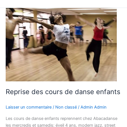
Reprise
des
cours
de
danse
enfants
Reprise des cours de danse enfants
Laisser un commentaire
/
Non classé
/
Admin Admin
Les cours de danse enfants reprennent chez Abacadanse
les mercredis et samedis: éveil 4 ans, modern jazz, street